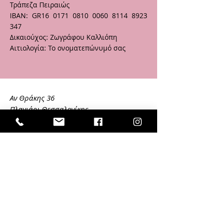
Τράπεζα Πειραιώς
IBAN: GR16
0171 0810 0060 8114
8923
347
Δικαιούχος: Ζωγράφου Καλλιόπη
Αιτιολογία: Το ονοματεπώνυμό σας
Αν Θράκης 36
Πλαγιάρι Θεσσαλονίκης
ΤΚ 57500
kalliopi8
@hotmail.com
Tel: (+30) 6972 89 49 71